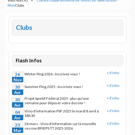
Vous êtes ici :
Comité Départemental de Tennis de Table du Bas-
Rhin
Clubs
Clubs
Flash Infos
+ d'infos
26
Winter Ping 2026 : inscrivez vous !
Nov
+ d'infos
30
Summer Ping 2025 : inscrivez-vous !
Avr
Projet Sportif Fédéral 2025 : plus qu'une
+ d'infos
30
semaine pour déposer votre dossier !
Avr
Visio d'information PSF 2025 le mardi 8 avril à
+ d'infos
04
18h30
Avr
26 mars - Visio d'information sur la nouvelle
+ d'infos
23
session BPJEPS TT 2025-2026
Mar