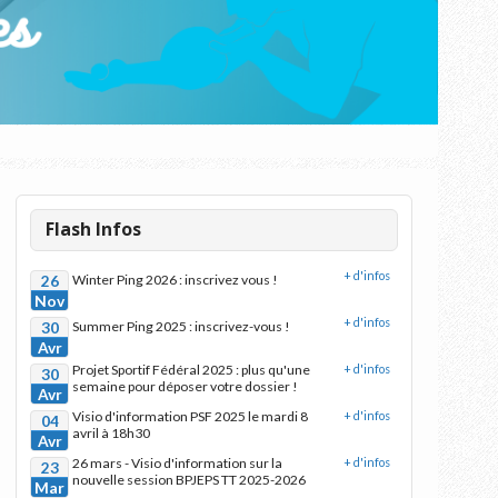
Flash Infos
+ d'infos
26
Winter Ping 2026 : inscrivez vous !
Nov
+ d'infos
30
Summer Ping 2025 : inscrivez-vous !
Avr
Projet Sportif Fédéral 2025 : plus qu'une
+ d'infos
30
semaine pour déposer votre dossier !
Avr
Visio d'information PSF 2025 le mardi 8
+ d'infos
04
avril à 18h30
Avr
26 mars - Visio d'information sur la
+ d'infos
23
nouvelle session BPJEPS TT 2025-2026
Mar