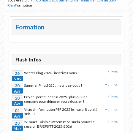
Vous êtes ici :
Comité Départemental de Tennis de Table du Bas-
Rhin
Formation
Formation
Flash Infos
+ d'infos
26
Winter Ping 2026 : inscrivez vous !
Nov
+ d'infos
30
Summer Ping 2025 : inscrivez-vous !
Avr
Projet Sportif Fédéral 2025 : plus qu'une
+ d'infos
30
semaine pour déposer votre dossier !
Avr
Visio d'information PSF 2025 le mardi 8 avril à
+ d'infos
04
18h30
Avr
26 mars - Visio d'information sur la nouvelle
+ d'infos
23
session BPJEPS TT 2025-2026
Mar