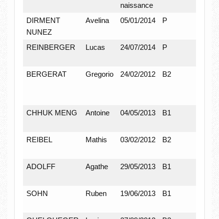
naissance
DIRMENT
Avelina
05/01/2014
P
F
NUNEZ
REINBERGER
Lucas
24/07/2014
P
M
BERGERAT
Gregorio
24/02/2012
B2
M
CHHUK MENG
Antoine
04/05/2013
B1
M
REIBEL
Mathis
03/02/2012
B2
M
ADOLFF
Agathe
29/05/2013
B1
F
SOHN
Ruben
19/06/2013
B1
M