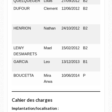
QUELQUEGER
Louis
27/09/2012
B2
M
DUFOUR
Clement
12/06/2012
B2
M
HENRION
Nathan
24/10/2012
B2
M
LEWY
Mael
15/02/2012
B2
M
DESMARETS
GARCIA
Leo
13/12/2013
B1
M
BOUCETTA
Mira
10/06/2014
P
F
Arwa
Cahier des charges
Implantation/localisation :