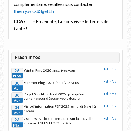
complémentaire, veuillez nous contacter :
thierry.wick@lgett.fr
CD67TT – Ensemble, faisons vivre le tennis de
table !
Flash Infos
+ d'infos
26
Winter Ping 2026 : inscrivez vous !
Nov
+ d'infos
30
Summer Ping 2025 : inscrivez-vous !
Avr
Projet Sportif Fédéral 2025 : plus qu'une
+ d'infos
30
semaine pour déposer votre dossier !
Avr
Visio d'information PSF 2025 le mardi 8 avril à
+ d'infos
04
18h30
Avr
26 mars - Visio d'information sur la nouvelle
+ d'infos
23
session BPJEPS TT 2025-2026
Mar