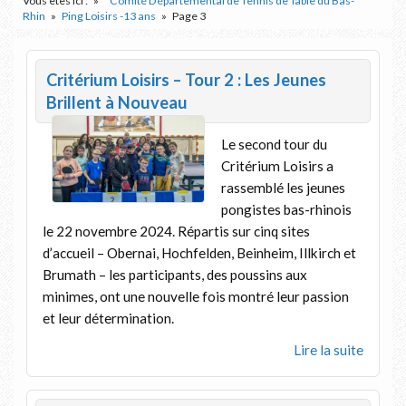
Vous êtes ici :
Comité Départemental de Tennis de Table du Bas-
Rhin
Ping Loisirs -13 ans
Page 3
Critérium Loisirs – Tour 2 : Les Jeunes
Brillent à Nouveau
Le second tour du
Critérium Loisirs a
rassemblé les jeunes
pongistes bas-rhinois
le 22 novembre 2024. Répartis sur cinq sites
d’accueil – Obernai, Hochfelden, Beinheim, Illkirch et
Brumath – les participants, des poussins aux
minimes, ont une nouvelle fois montré leur passion
et leur détermination.
Lire la suite